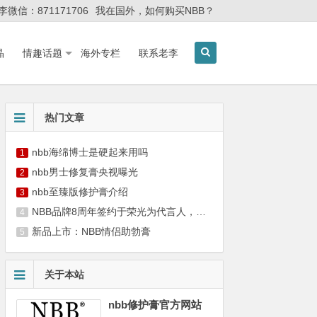
李微信：871171706
我在国外，如何购买NBB？
晶
情趣话题
海外专栏
联系老李
热门文章
nbb海绵博士是硬起来用吗
1
nbb男士修复膏央视曝光
2
nbb至臻版修护膏介绍
3
NBB品牌8周年签约于荣光为代言人，携手硬汉共筑男性健康新篇章
4
新品上市：NBB情侣助勃膏
5
关于本站
nbb修护膏官方网站