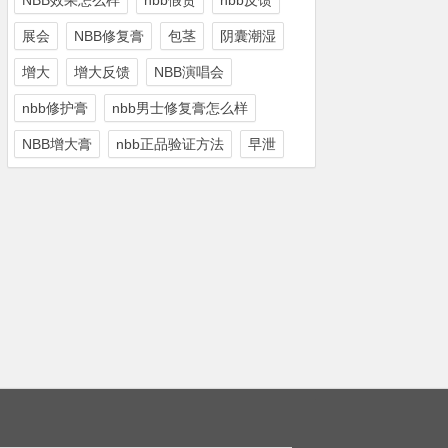
NBB效果怎么样
nbb假货
nbb反馈
展会
NBB修复膏
包茎
阴囊潮湿
增大
增大反馈
NBB演唱会
nbb修护膏
nbb男士修复膏怎么样
NBB增大膏
nbb正品验证方法
早泄