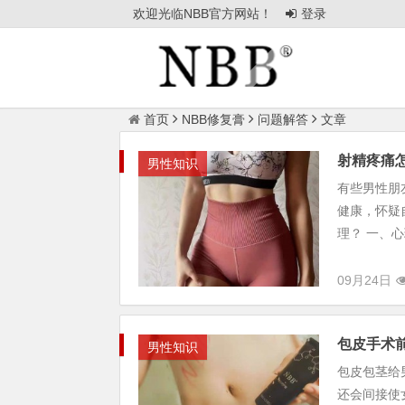
欢迎光临NBB官方网站！
登录
首页
NBB修复膏
问题解答
文章
射精疼痛
男性知识
有些男性朋
健康，怀疑
理？ 一、心
09月24日
包皮手术
男性知识
包皮包茎给
还会间接使