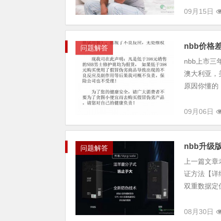
09月15日
nbb价
问题解答
nbb上市
澳大利亚，
原因你懂的
09月06日
nbb升级
问题解答
上一篇文章
证方法【详
双重数据定位
08月30日