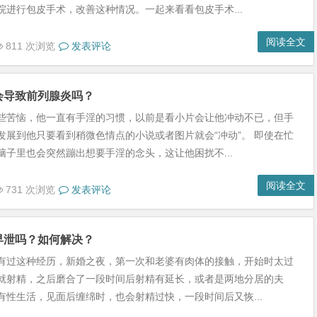
院进行包皮手术，改善这种情况。一起来看看包皮手术...
阅读全文
811 次浏览
发表评论
会导致前列腺炎吗？
些苦恼，他一直有手淫的习惯，以前是看小片会让他冲动不已，但手
发展到他只要看到稍微色情点的小说或者图片就会“冲动”。 即使在忙
脑子里也会突然蹦出想要手淫的念头，这让他困扰不...
阅读全文
731 次浏览
发表评论
早泄吗？如何解决？
有过这种经历，新婚之夜，第一次和老婆有肉体的接触，开始时太过
就射精，之后磨合了一段时间后射精有延长，或者是两地分居的夫
有性生活，见面后缠绵时，也会射精过快，一段时间后又恢...