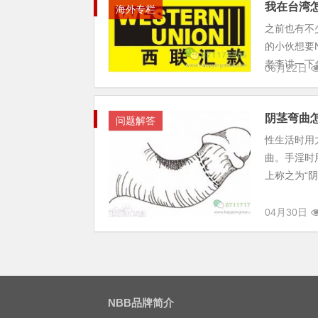
我在台湾
海外专栏
之前也有不
的小伙想要
老李讲一下
06月22日
阴茎弯曲
问题解答
性生活时用
曲。手淫时
上称之为“
04月30日
NBB品牌简介