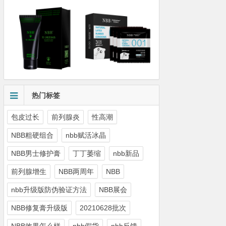
热门标签
包皮过长
前列腺炎
性高潮
NBB粗硬组合
nbb赋活冰晶
NBB男士修护膏
丁丁萎缩
nbb新品
前列腺增生
NBB两周年
NBB
nbb升级版防伪验证方法
NBB展会
NBB修复膏升级版
20210628批次