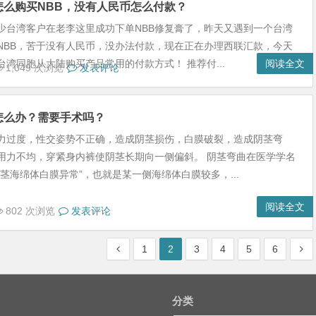
怎么购买NBB，没有人民币怎么付款？
少台湾客户在老李这里成功下单NBB修复膏了，昨天又遇到一个台湾
NBB，苦于没有人民币，没办法付款，现在正在办理西联汇款，今天
台湾同胞从大陆购买产品常用的付款方式！ 推荐付...
阅读全文
1,049 次浏览
发表评论
怎么办？需要手术吗？
力过度，性交姿势不正确，造成阴茎损伤，白膜破裂，造成阴茎弯
用力不均，穿紧身内裤使阴茎长期向一侧偏斜。 阴茎弯曲在医学学名
阴茎海绵体白膜异常”，也就是某一侧海绵体白膜较多，...
阅读全文
802 次浏览
发表评论
1
2
3
4
5
6
分类