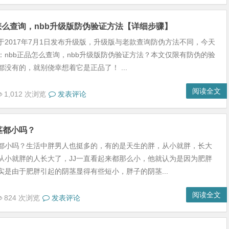
怎么查询，nbb升级版防伪验证方法【详细步骤】
膏于2017年7月1日发布升级版，升级版与老款查询防伪方法不同，今天
：nbb正品怎么查询，nbb升级版防伪验证方法？本文仅限有防伪的验
没有的，就别侥幸想着它是正品了！ ...
阅读全文
1,012 次浏览
发表评论
茎都小吗？
都小吗？生活中胖男人也挺多的，有的是天生的胖，从小就胖，长大
从小就胖的人长大了，JJ一直看起来都那么小，他就认为是因为肥胖
其实是由于肥胖引起的阴茎显得有些短小，胖子的阴茎...
阅读全文
824 次浏览
发表评论