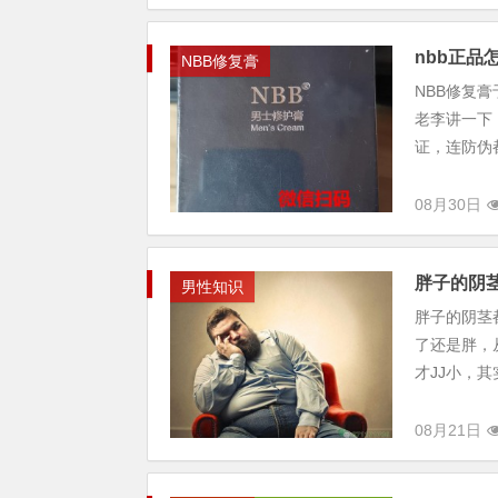
nbb正品
NBB修复膏
NBB修复
老李讲一下
证，连防伪都
08月30日
胖子的阴
男性知识
胖子的阴茎
了还是胖，
才JJ小，
08月21日