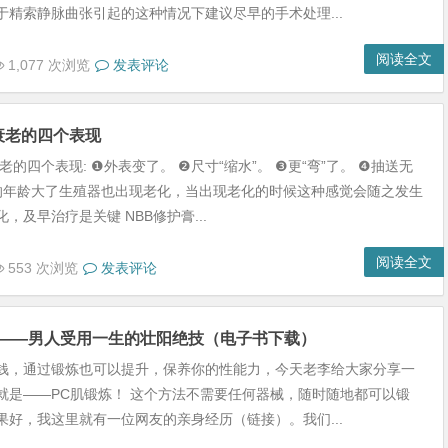
于精索静脉曲张引起的这种情况下建议尽早的手术处理...
阅读全文
1,077 次浏览
发表评论
衰老的四个表现
老的四个表现: ❶外表变了。 ❷尺寸“缩水”。 ❸更“弯”了。 ❹抽送无
人的年龄大了生殖器也出现老化，当出现老化的时候这种感觉会随之发生
，及早治疗是关键 NBB修护膏...
阅读全文
553 次浏览
发表评论
炼——男人受用一生的壮阳绝技（电子书下载）
钱，通过锻炼也可以提升，保养你的性能力，今天老李给大家分享一
就是——PC肌锻炼！ 这个方法不需要任何器械，随时随地都可以锻
果好，我这里就有一位网友的亲身经历（链接）。我们...