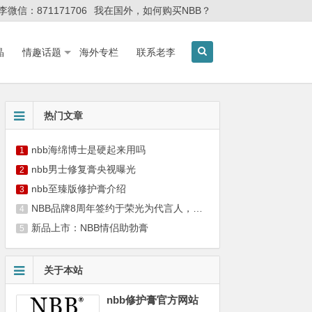
李微信：871171706
我在国外，如何购买NBB？
晶
情趣话题
海外专栏
联系老李
热门文章
nbb海绵博士是硬起来用吗
1
nbb男士修复膏央视曝光
2
nbb至臻版修护膏介绍
3
NBB品牌8周年签约于荣光为代言人，携手硬汉共筑男性健康新篇章
4
新品上市：NBB情侣助勃膏
5
关于本站
nbb修护膏官方网站