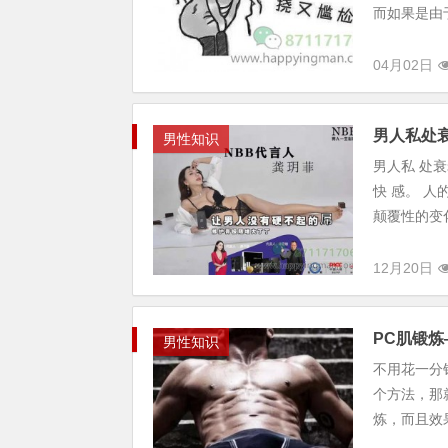
而如果是由
04月02日
男人私处
男性知识
男人私 处衰
快 感。 
颠覆性的变化
12月20日
PC肌锻
男性知识
不用花一分
个方法，那
炼，而且效