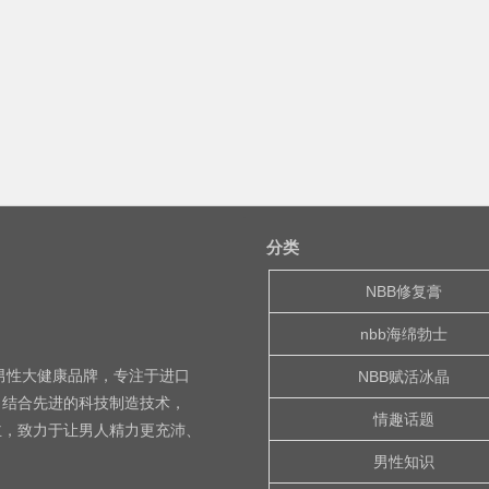
分类
NBB修复膏
nbb海绵勃士
的男性大健康品牌，专注于进口
NBB赋活冰晶
，结合先进的科技制造技术，
情趣话题
主，致力于让男人精力更充沛、
男性知识