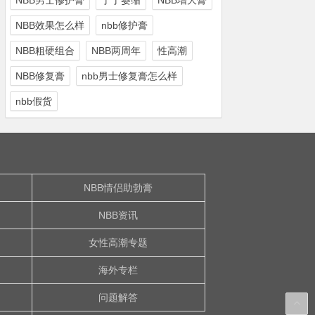
NBB男士修护膏
丁丁萎缩
NBB增大膏
NBB效果怎么样
nbb修护膏
NBB粗硬组合
NBB两周年
性高潮
NBB修复膏
nbb男士修复膏怎么样
nbb假货
NBB情侣助勃膏
NBB资讯
女性高潮专题
海外专栏
问题解答