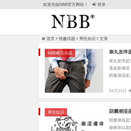
欢迎光临NBB官方网站！
登录
首页
情趣话题
男性知识
文章
睾丸发痒
NBB赋活冰晶
睾丸发痒是
茎皮肤潮湿
阴囊潮湿疹。
04月24日
阴囊潮湿
男性知识
阴囊潮湿是
脉曲张以及