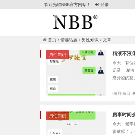
欢迎光临NBB官方网站！
登录
首页
情趣话题
男性知识
文章
精液不液
男性知识
今天，有位
记录： 精
囊分泌的凝固
08月05日
房事时间
男性知识
今天，老李
很敏感了，