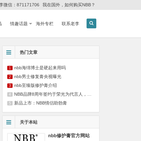
李微信：871171706
我在国外，如何购买NBB？
晶
情趣话题
海外专栏
联系老李
热门文章
nbb海绵博士是硬起来用吗
1
nbb男士修复膏央视曝光
2
nbb至臻版修护膏介绍
3
NBB品牌8周年签约于荣光为代言人，携手硬汉共筑男性健康新篇章
4
新品上市：NBB情侣助勃膏
5
关于本站
nbb修护膏官方网站