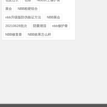
包皮过长
包茎
NBB男士修护膏
展会
NBB粗硬组合
nbb升级版防伪验证方法
NBB展会
20210628批次
阴囊潮湿
nbb修护膏
NBB修复膏
NBB效果怎么样