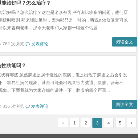
泄能治好吗？怎么治疗？
能治好吗？怎么治疗？这也是老李被客户咨询比较多的问题，他们厌
用延时喷剂 那来辅助延时，因为那只是一时的，听说nbb修复膏可以
所以来咨询老李，那今天老李和大家聊一聊这个话题...
阅读全文
762 次浏览
发表评论
响性功能吗？
症状有哪些 虽然脾虚是属于慢性的疾病，但是出现了脾虚之后会引发
下，容易生病的现象。甚至可能会出现食欲力减退、腹胀、营养不
现象。下面我就为大家详细的讲述一下，脾虚的四个严重...
阅读全文
816 次浏览
发表评论
1
2
3
4
5