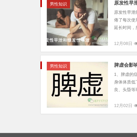
原发性早
男性知识
原发性早泄
倦了每次使
延长时间，
12月08日
脾虚会影
男性知识
1、脾虚的
身体体质低
良、头昏等
12月02日