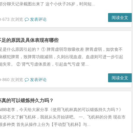
分聊天记录截图出来了 这个小伙子26岁，时间短...
阅读全文
673 次浏览
发表评论
不足的原因及具体表现有哪些
足是什么原因引起的？ ① 脾胃虚弱导致吸收差 脾胃虚弱，如饮食不
病横犯脾胃，致脾胃功能减弱，久则出现血虚。血虚则可进一步引起
失常。 ② 肾气亏虚体质差，引起血气亏虚 肾...
阅读全文
860 次浏览
发表评论
杯真的可以锻炼持久力吗？
NBB老李，今天给大家分享《使用飞机杯真的可以锻炼持久力吗？》
友还不太了解飞机杯，我就从头开始讲吧。 一、飞机杯的分类 现在市
很多种类 首先从操作上分为【手动型飞机杯】与...