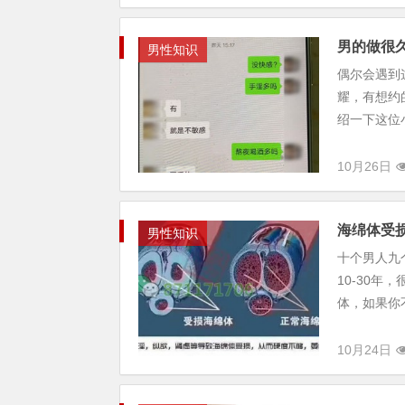
男的做很
男性知识
偶尔会遇到
耀，有想约
绍一下这位
10月26日
海绵体受
男性知识
十个男人九
10-30
体，如果你
10月24日