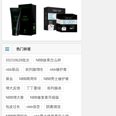
热门标签
20210628批次
NBB效果怎么样
nbb新品
前列腺增生
nbb修护膏
展会
NBB两周年
NBB男士修护膏
增大反馈
丁丁萎缩
前列腺炎
NBB增大膏
NBB修复膏升级版
包皮过长
nbb假货
阴囊潮湿