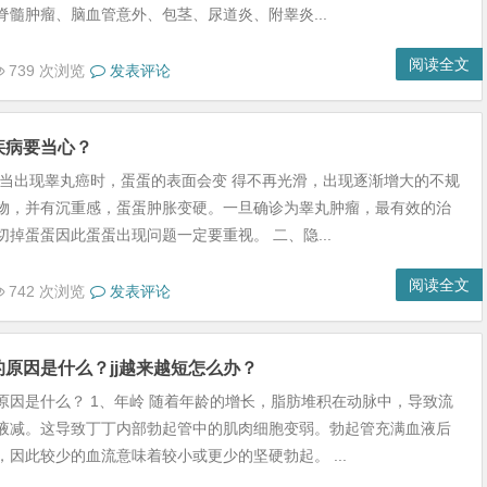
脊髓肿瘤、脑血管意外、包茎、尿道炎、附睾炎...
阅读全文
739 次浏览
发表评论
疾病要当心？
 当出现睾丸癌时，蛋蛋的表面会变 得不再光滑，出现逐渐增大的不规
物，并有沉重感，蛋蛋肿胀变硬。一旦确诊为睾丸肿瘤，最有效的治
切掉蛋蛋因此蛋蛋出现问题一定要重视。 二、隐...
阅读全文
742 次浏览
发表评论
原因是什么？jj越来越短怎么办？
原因是什么？ 1、年岭 随着年龄的增长，脂肪堆积在动脉中，导致流
液减。这导致丁丁内部勃起管中的肌肉细胞变弱。勃起管充满血液后
，因此较少的血流意味着较小或更少的坚硬勃起。 ...