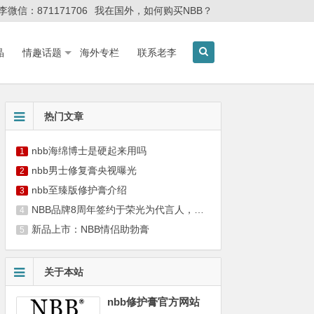
李微信：871171706
我在国外，如何购买NBB？
晶
情趣话题
海外专栏
联系老李
热门文章
nbb海绵博士是硬起来用吗
1
nbb男士修复膏央视曝光
2
nbb至臻版修护膏介绍
3
NBB品牌8周年签约于荣光为代言人，携手硬汉共筑男性健康新篇章
4
新品上市：NBB情侣助勃膏
5
关于本站
nbb修护膏官方网站