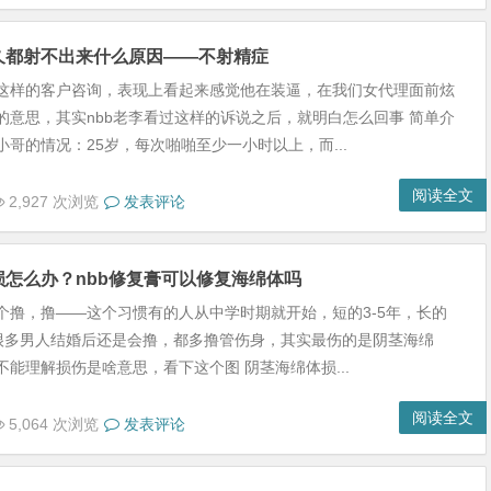
久都射不出来什么原因——不射精症
这样的客户咨询，表现上看起来感觉他在装逼，在我们女代理面前炫
的意思，其实nbb老李看过这样的诉说之后，就明白怎么回事 简单介
小哥的情况：25岁，每次啪啪至少一小时以上，而...
阅读全文
2,927 次浏览
发表评论
损怎么办？nbb修复膏可以修复海绵体吗
个撸，撸——这个习惯有的人从中学时期就开始，短的3-5年，长的
年，很多男人结婚后还是会撸，都多撸管伤身，其实最伤的是阴茎海绵
不能理解损伤是啥意思，看下这个图 阴茎海绵体损...
阅读全文
5,064 次浏览
发表评论