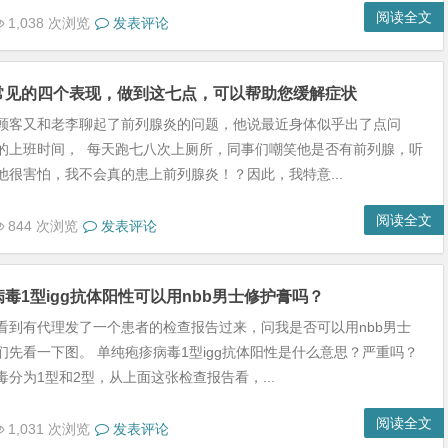
阅读全文
1,038 次浏览
发表评论
常见的四个表现，做到这七点，可以帮助您缓解症状
顾客又和老李聊起了前列腺炎的问题，他说最近身体似乎出了点问
的上班时间， 每天跑七八次上厕所，同事们嘲笑他是否有前列腺，听
他很害怕，我不会真的患上前列腺炎！？因此，我特意...
阅读全文
844 次浏览
发表评论
毒1型igg抗体阳性可以用nbb男士修护膏吗？
看到有代理发了一个患者的检查报告过来，问我是否可以用nbb男士
们先看一下图。 单纯疱疹病毒1型igg抗体阳性是什么意思？严重吗？
分为1型和2型，从上面这张检查报告看，...
阅读全文
1,031 次浏览
发表评论