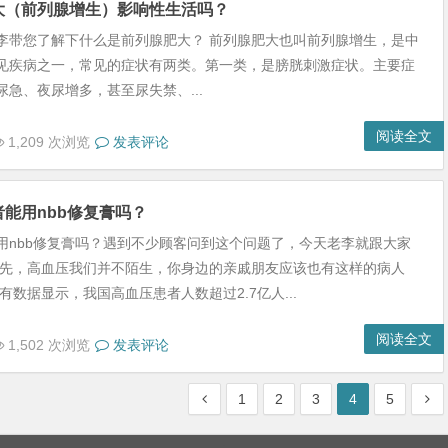
大（前列腺增生）影响性生活吗？
李带您了解下什么是前列腺肥大？ 前列腺肥大也叫前列腺增生，是中
见疾病之一，常见的症状有两类。第一类，是膀胱刺激症状。主要症
尿急、夜尿增多，甚至尿失禁、...
阅读全文
1,209 次浏览
发表评论
能用nbb修复膏吗？
用nbb修复膏吗？遇到不少顾客问到这个问题了，今天老李就跟大家
首先，高血压我们并不陌生，你身边的亲戚朋友应该也有这样的病人
年有数据显示，我国高血压患者人数超过2.7亿人...
阅读全文
1,502 次浏览
发表评论
1
2
3
4
5