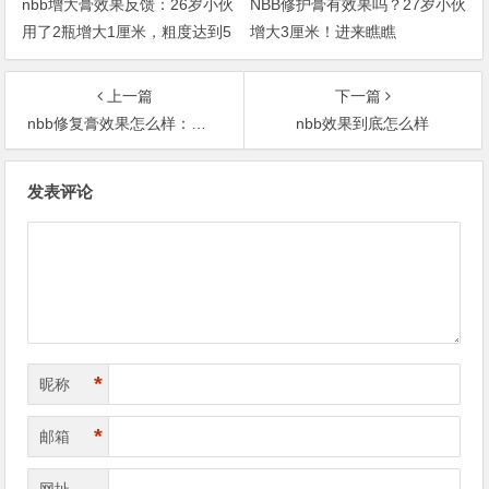
nbb增大膏效果反馈：26岁小伙
NBB修护膏有效果吗？27岁小伙
用了2瓶增大1厘米，粗度达到5
增大3厘米！进来瞧瞧
公分！
上一篇
下一篇
nbb修复膏效果怎么样：我自己的使用效果
nbb效果到底怎么样
文
发表评论
章
导
航
*
昵称
*
邮箱