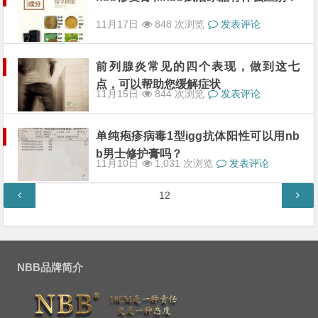
11月17日
848 次浏览
发表评论
前列腺炎常见的四个表现，做到这七
点，可以帮助您缓解症状
11月15日
844 次浏览
发表评论
单纯疱疹病毒1型igg抗体阳性可以用nb
b男士修护膏吗？
11月10日
1,031 次浏览
发表评论
文
第
12
章
页
分
页
NBB品牌简介