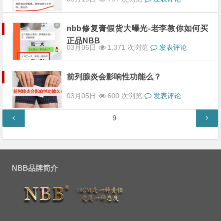
nbb修复膏假货大曝光-老李教你如何买
正品NBB
03月06日
1,371 次浏览
发表评论
前列腺炎会影响性功能么？
03月05日
600 次浏览
发表评论
文
第
9
章
页
分
页
NBB品牌简介