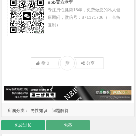
nbb官方老李
专注男性健康15年，免费做您的私人健
康顾问，微信号：871171706（←长按
复制）
赏
赞
0
分享
所属分类：
男性知识
问题解答
包皮过长
包茎