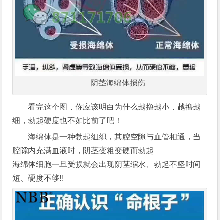
阴茎海绵体损伤
看完这个图，你应该明白为什么越撸越小，越撸越
细，勃起硬度也不如比前了吧！
海绵体是一种勃起组织，​‎其腔空隙与血管相通​，当
腔隙内充满血液时‎，​‎阴茎变粗变硬而勃起
海绵体细胞一旦受损就会出现阴茎缩水、勃起不坚时间
短、硬度不够‼️