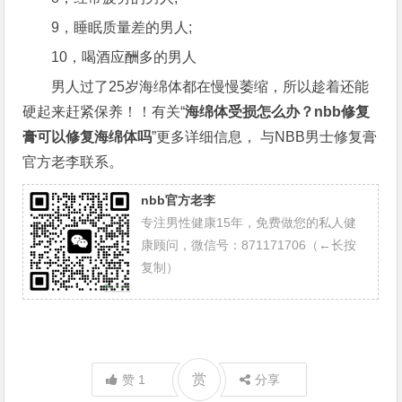
9，睡眠质量差的男人;
10，喝酒应酬多的男人
男人过了25岁海绵体都在慢慢萎缩，所以趁着还能
硬起来赶紧保养！！有关“
海绵体受损怎么办？nbb修复
膏可以修复海绵体吗
”更多详细信息， 与NBB男士修复膏
官方老李联系。
nbb官方老李
专注男性健康15年，免费做您的私人健
康顾问，微信号：871171706（←长按
复制）
赏
赞
1
分享