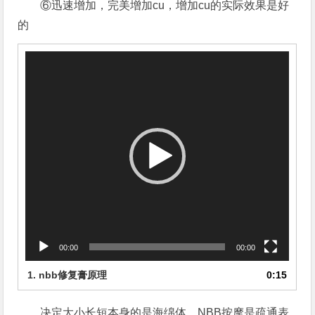
⑥迅速增加，完美增加cu，增加cu的实际效果是好
的
视
频
播
放
器
00:00
00:00
1. nbb修复膏原理
0:15
决定大小长短本身的是海绵体，NBB按摩是疏通表