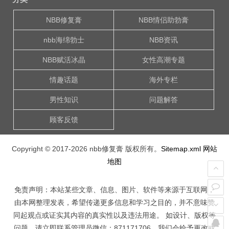
NBB修复膏
NBB情侣助勃膏
nbb海绵勃士
NBB资讯
NBB赋活冰晶
女性高潮专题
情趣话题
海外专栏
男性知识
问题解答
顾客反馈
Copyright © 2017-2026
nbb修复膏
版权所有。
Sitemap.xml
网站
地图
免责声明：本站某些文章、信息、图片、软件等来源于互联网，
由本网整理发表，希望传递更多信息和学习之目的，并不意味赞
同起观点或证实其内容的真实性以及违法用途。 如设计、版权等
问题，请立即联系管理员微信：871171706，我们会给予更改或