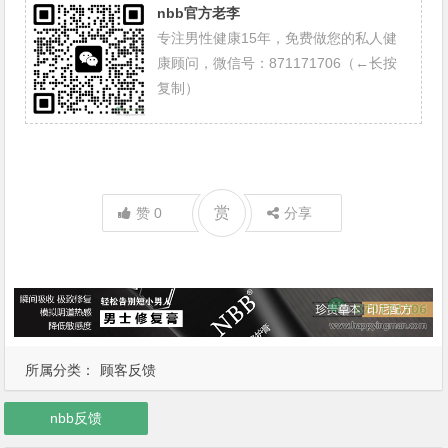
nbb官方老李
专注男性健康15年，免费做您的私人健
康顾问，微信号：871171706（←长按
复制）
赏
赞
0
分享
所属分类：
顾客反馈
nbb反馈