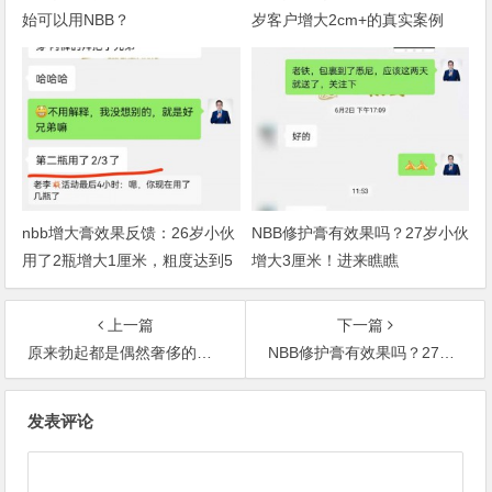
始可以用NBB？
岁客户增大2cm+的真实案例
nbb增大膏效果反馈：26岁小伙
NBB修护膏有效果吗？27岁小伙
用了2瓶增大1厘米，粗度达到5
增大3厘米！进来瞧瞧
公分！
上一篇
下一篇
原来勃起都是偶然奢侈的事情，用了NBB每天一柱擎天
NBB修护膏有效果吗？27岁小伙增大3厘米！进来瞧瞧
文
发表评论
章
导
航