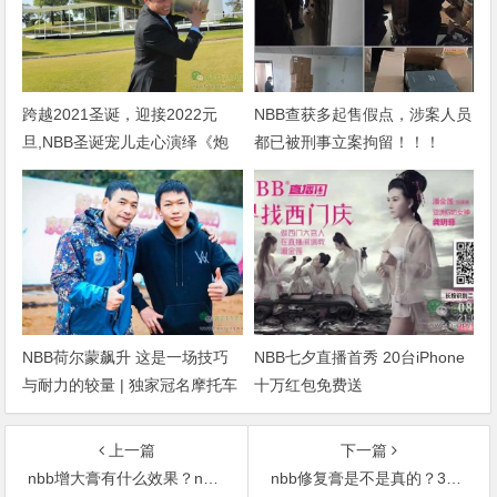
跨越2021圣诞，迎接2022元
NBB查获多起售假点，涉案人员
旦,NBB圣诞宠儿走心演绎《炮
都已被刑事立案拘留！！！
诞party》
NBB荷尔蒙飙升 这是一场技巧
NBB七夕直播首秀 20台iPhone
与耐力的较量 | 独家冠名摩托车
十万红包免费送
联赛
上一篇
下一篇
nbb增大膏有什么效果？nbb增大膏效果怎么样
nbb修复膏是不是真的？315曝光nbb男士修复膏