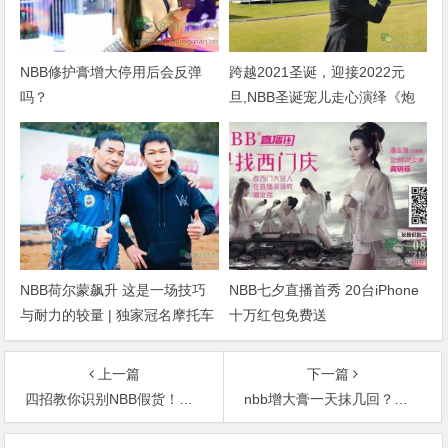
NBB修护膏增大停用后会反弹
跨越2021圣诞，迎接2022元
吗？
旦,NBB圣诞宠儿走心演绎《炮
诞party》
NBB荷尔蒙飙升 这是一场技巧
NBB七夕直播首秀 20台iPhone
与耐力的较量 | 独家冠名摩托车
十万红包免费送
联赛
上一篇
下一篇
四招教你识别NBB假货！NBB增大膏正品膏体颜色是什么样的?
nbb增大膏一天抹几回？晚上用还是早上用？
文