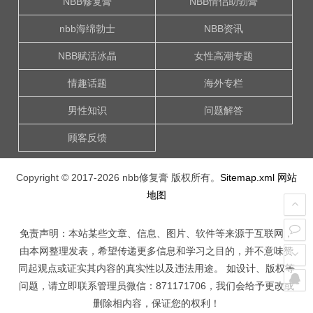
NBB修复膏
NBB情侣助勃膏
nbb海绵勃士
NBB资讯
NBB赋活冰晶
女性高潮专题
情趣话题
海外专栏
男性知识
问题解答
顾客反馈
Copyright © 2017-2026
nbb修复膏
版权所有。
Sitemap.xml
网站
地图
免责声明：本站某些文章、信息、图片、软件等来源于互联网，
由本网整理发表，希望传递更多信息和学习之目的，并不意味赞
同起观点或证实其内容的真实性以及违法用途。 如设计、版权等
问题，请立即联系管理员微信：871171706，我们会给予更改或
删除相内容，保证您的权利！