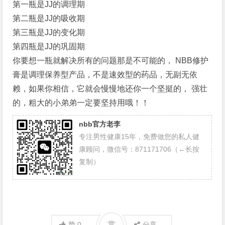
第一瓶是JJ的调理期
第二瓶是JJ的吸收期
第三瓶是JJ的变化期
第四瓶是JJ的巩固期
你要想一瓶就解决所有的问题那是不可能的， NBB修护
膏是调理保养型产品，不是速效型的药品，无副无依
赖，如果你相信，它就会慢慢地还你一个坚挺的， 强壮
的，粗大的小弟弟一定要坚持用哦！！
nbb官方老李
专注男性健康15年，免费做您的私人健
康顾问，微信号：871171706（←长按
复制）
赏
赞
0
分享