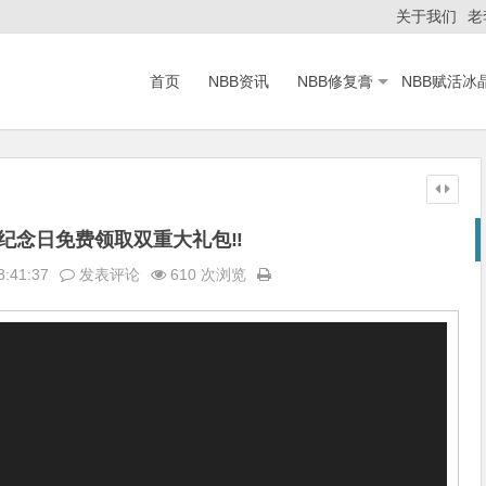
关于我们
老
首页
NBB资讯
NBB修复膏
NBB赋活冰
年纪念日免费领取双重大礼包‼
3:41:37
发表评论
610 次浏览