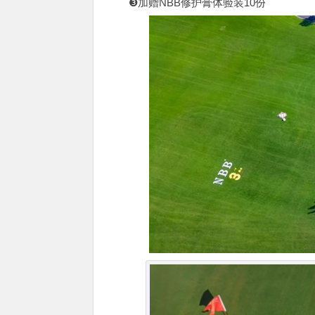
❸加赠NBB修护膏体验装10份