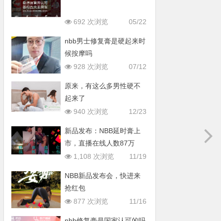
692 次浏览
05/22
nbb男士修复膏是硬起来时
候按摩吗
928 次浏览
07/12
原来，有这么多男性硬不
起来了
940 次浏览
12/23
新品发布：NBB延时膏上
市，直播在线人数87万
1,108 次浏览
11/19
NBB新品发布会，快进来
抢红包
877 次浏览
11/16
nbb修复膏是国家认可的吗