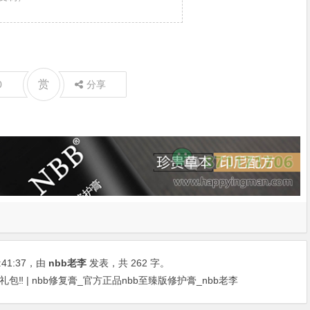
赏
0
分享
:41:37
，由
nbb老李
发表，共 262 字。
‼ | nbb修复膏_官方正品nbb至臻版修护膏_nbb老李