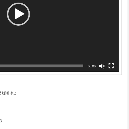
00:00
版礼包:
8