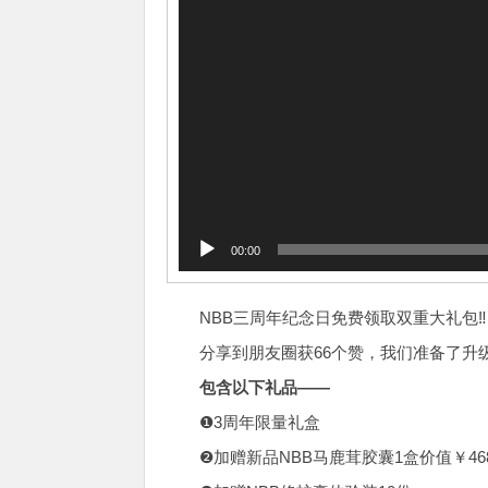
00:00
NBB三周年纪念日免费领取双重大礼包‼
分享到朋友圈获66个赞，我们准备了升级
包含以下礼品——
❶3周年限量礼盒
❷加赠新品NBB马鹿茸胶囊1盒价值￥46