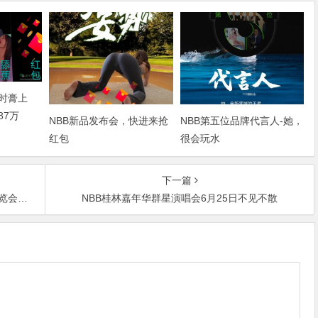
延时膏上
87万
NBB新品发布会，快进来抢
NBB第五位品牌代言人-她，
红包
很会玩水
下一篇
发布活动
NBB桂林嘉年华群星演唱会6月25日不见不散