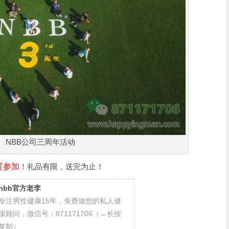
NBB公司三周年活动
可参加
！礼品有限，送完为止！
nbb官方老李
专注男性健康15年，免费做您的私人健
康顾问，微信号：871171706（←长按
复制）