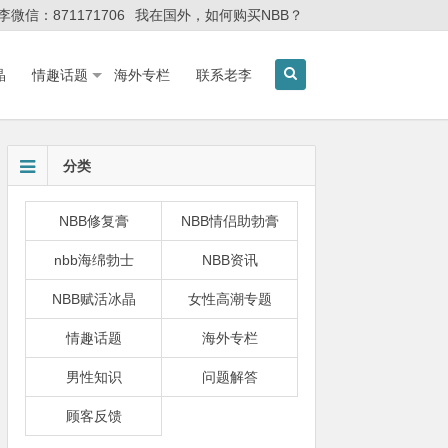
李微信：871171706
我在国外，如何购买NBB？
晶
情趣话题
海外专栏
联系老李
分类
NBB修复膏
NBB情侣助勃膏
nbb海绵勃士
NBB资讯
NBB赋活冰晶
女性高潮专题
情趣话题
海外专栏
男性知识
问题解答
顾客反馈