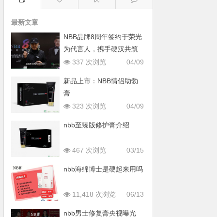
最新文章
NBB品牌8周年签约于荣光
为代言人，携手硬汉共筑
男性健康新篇章
337 次浏览
04/09
新品上市：NBB情侣助勃
膏
323 次浏览
04/09
nbb至臻版修护膏介绍
467 次浏览
03/15
nbb海绵博士是硬起来用吗
11,418 次浏览
06/13
nbb男士修复膏央视曝光