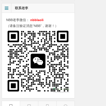
联系老李
NBB老李微信：
nbblaoli
（请备注验证消息“NBB”，谢谢！）