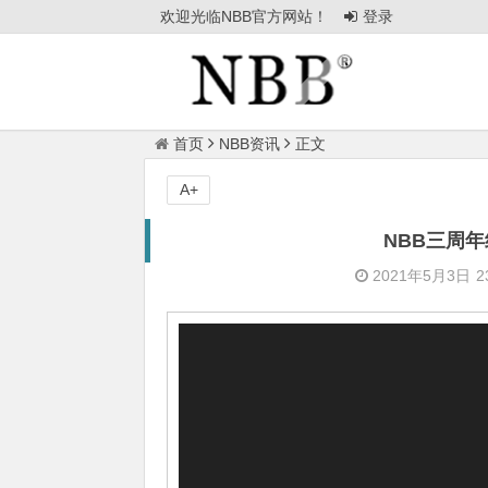
欢迎光临NBB官方网站！
登录
首页
NBB资讯
正文
A+
NBB三周
2021年5月3日
2
视
频
播
放
器