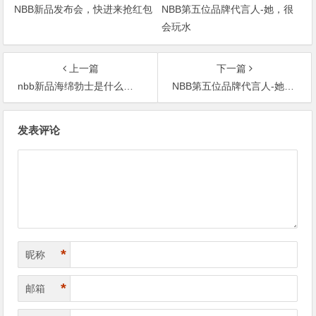
NBB新品发布会，快进来抢红包
NBB第五位品牌代言人-她，很
会玩水
上一篇
下一篇
nbb新品海绵勃士是什么，海绵博士适合什么人群？
NBB第五位品牌代言人-她，很会玩水
文
发表评论
章
导
航
*
昵称
*
邮箱