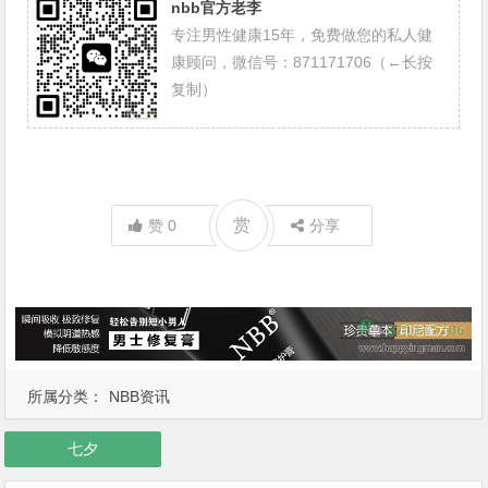
nbb官方老李
专注男性健康15年，免费做您的私人健
康顾问，微信号：871171706（←长按
复制）
赏
赞
0
分享
所属分类：
NBB资讯
七夕