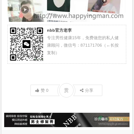
nbb官方老李
专注男性健康15年，免费做您的私人健
康顾问，微信号：871171706（←长按
复制）
赏
赞
0
分享