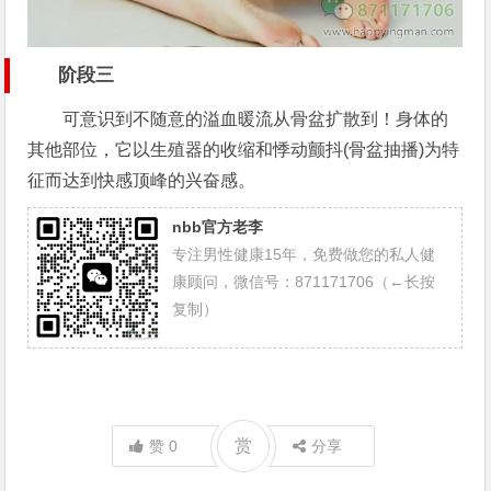
阶段三
可意识到不随意的溢血暖流从骨盆扩散到！身体的
其他部位，它以生殖器的收缩和悸动颤抖(骨盆抽播)为特
征而达到快感顶峰的兴奋感。
nbb官方老李
专注男性健康15年，免费做您的私人健
康顾问，微信号：871171706（←长按
复制）
赏
赞
0
分享