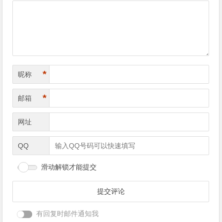
导
航
*
昵称
*
邮箱
网址
QQ
滑动解锁才能提交
有回复时邮件通知我