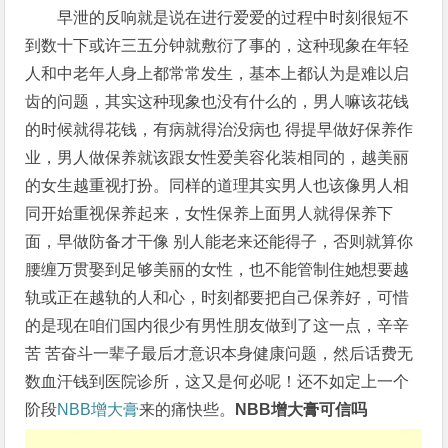
早泄的反响就是说在进行爱爱的过程中时刻很短不
到数十下或许三五分钟就敷衍了事的，这种现象在年轻
人和中老年人身上都常常发生，基本上都认为是难以启
齿的问题，其实这种现象也没有什么的，男人嘛该花钱
的时候就得花钱，有病就得治没病也 得提早做好保养作
业，男人做保养就该跟女性爱美容化装相同的，越美丽
的女生越重视打扮。同样的道理其实男人也该像男人相
同开始重视保养起来，女性保养上面男人就得保养下
面，早做防备才干像 别人能老来还能得子，否则就算你
腰缠万贯娶到足够美丽的女性，也不能管制住她想要越
轨或正在越轨的人和心，时刻都要把自己保养好，可惜
的是现在咱们国内很少有男性朋友做到了这一点，辛辛
苦 苦奋斗一辈子最后才意识本身健康问题，然后话费无
数血汗钱到医院诊所，这又是何必呢！还不如定上一个
阶段
NBB增大膏
来的痛快些。
NBB增大膏可信吗