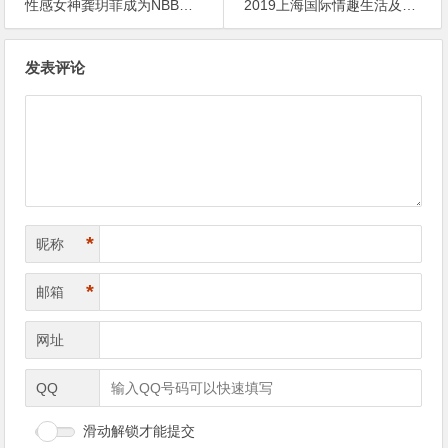
性感女神龚玥菲成为NBB品牌代言人
2019上海国际情趣生活及健康产业博览会（上海成人展）
文
发表评论
章
导
航
*
昵称
*
邮箱
网址
QQ
滑动解锁才能提交