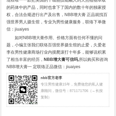
现在唯一一款把美国的干细胞技能融入到天然植物萃取
的药体中的产品，同时也拿下了国内的数十年的独家授
权，合法合规进行出产及出售，NBB增大膏 正品就找百
强世界男人摄生馆，专业为男性健康服务，联络下单微
信：jiuaiyes
如对NBB增大膏作用、价格方面有任何不懂的问
题，小编主张我们联络百强世界摄生馆的止爱，久爱老
李在男性健康商场行业内摸爬滚打十年多，能够说积累
了相当丰富的经历，
NBB增大膏可信吗,
所以购买和咨询
NBB增大膏一 定联络正品微信：jiuaiyes
nbb官方老李
专注男性健康15年，免费做您的私人健
康顾问，微信号：871171706（←长按
复制）