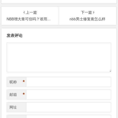
上一篇
下一篇
NBB增大膏可信吗？谁用过,效果怎么样?
nbb男士修复膏怎么样
文
发表评论
章
导
航
*
昵称
*
邮箱
网址